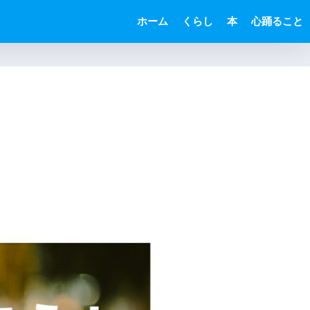
ホーム
くらし
本
心踊ること