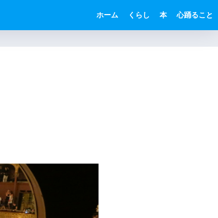
ホーム
くらし
本
心踊ること